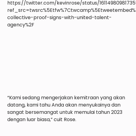
https://twitter.com/kevinrose/status/1611498098173
ref_src=twsrc%5Etfw%7Ctwcamp%5Etweetembed%7
collective-proof-signs-with-united-talent-
agency%2F

“Kami sedang mengerjakan kemitraan yang akan 
datang, kami tahu Anda akan menyukainya dan 
sangat bersemangat untuk memulai tahun 2023 
dengan luar biasa,” cuit Rose.
