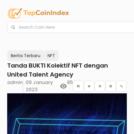
Login
Welcome Back! Please Login To
Email
Continue.
Berita Terbaru
NFT
Email
Tanda BUKTI Kolektif NFT dengan
Back
Logout
Send Reset Link
United Talent Agency
Password
admin
09 January
85
2023
Login
Here