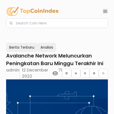
Login
Welcome Back! Please Login To
Email
Continue.
Berita Terbaru
Analisis
Email
Avalanche Network Meluncurkan
Back
Logout
Send Reset Link
Peningkatan Baru Minggu Terakhir Ini
Password
admin
12 December
71
2022
Login
Here